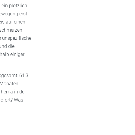
ein plötzlich
Bewegung erst
eis auf einen
zschmerzen
s unspezifische
und die
halb einiger
nsgesamt: 61,3
f Monaten
Thema in der
sofort? Was