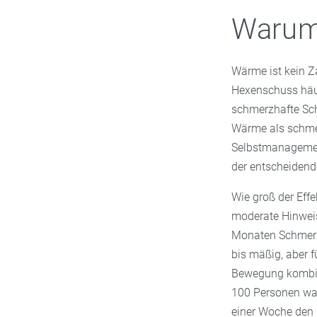
Warum 
Wärme ist kein Za
Hexenschuss häuf
schmerzhafte Sch
Wärme als schmer
Selbstmanagem
der entscheidende
Wie groß der Effe
moderate Hinwei
Monaten Schmerze
bis mäßig, aber f
Bewegung kombinie
100 Personen war
einer Woche den 