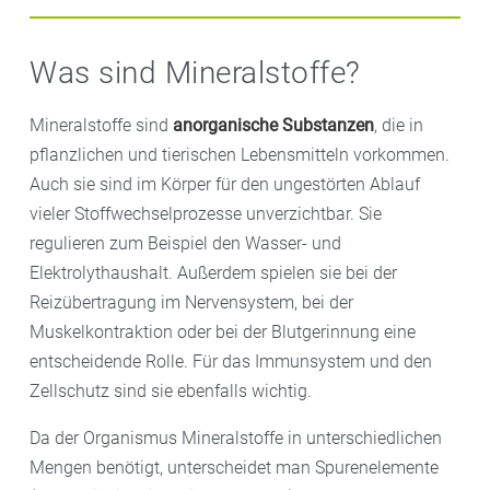
Bedeutung:
Vitamin C unterstützt Bindegewebe,
Milchprodukte, Eier)
Knochen, Zähne, Wundheilung, Immunsystem
Hinweis:
Veganer und Menschen, die bestimmte
Was sind Mineralstoffe?
Quellen:
Paprika, Zitrusfrüchte, Kiwis, Beeren,
Medikamente wie Metformin oder
Kohlgemüse
Protonenpumpenhemmer einnehmen, sollten ihre
Mineralstoffe sind
anorganische Substanzen
, die in
Versorgung prüfen. Eine Supplementierung ist hier
pflanzlichen und tierischen Lebensmitteln vorkommen.
häufig erforderlich, fragen Sie nach geeigneten
Auch sie sind im Körper für den ungestörten Ablauf
Produkten in Ihrer Margarethen Apotheke .
vieler Stoffwechselprozesse unverzichtbar. Sie
regulieren zum Beispiel den Wasser- und
Elektrolythaushalt. Außerdem spielen sie bei der
Reizübertragung im Nervensystem, bei der
Muskelkontraktion oder bei der Blutgerinnung eine
entscheidende Rolle. Für das Immunsystem und den
Zellschutz sind sie ebenfalls wichtig.
Da der Organismus Mineralstoffe in unterschiedlichen
Mengen benötigt, unterscheidet man Spurenelemente