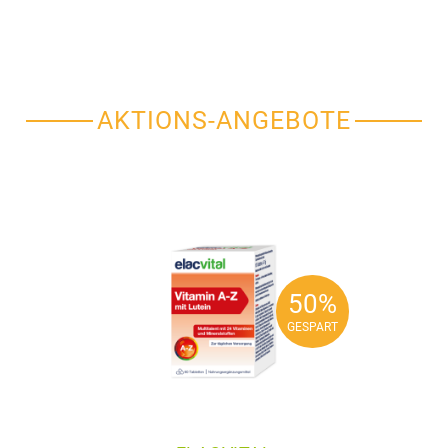
AKTIONS-ANGEBOTE
50%
50%
GESPART
GESPART