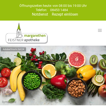
Öffnungszeiten heute: von 08:00 bis 19:00 Uhr
Telefon:
08453 1484
Notdienst
Rezept einlösen
AdobeStock/bit24
Symbolbild