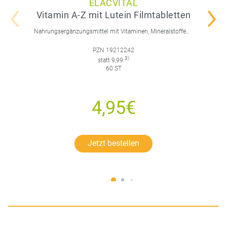
ELACVITAL
Vitamin A-Z mit Lutein Filmtabletten
Nahrungsergänzungsmittel mit Vitaminen, Mineralstoffen, Spurenelementen und Lutein.
PZN 19212242
3)
statt 9,99
60 ST
4,95€
Jetzt bestellen