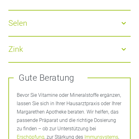
Hinweis:
Schwangeren wird zusätzlich ein
Supplement (100–150 µg pro Tag) empfohlen.
Bedeutung:
Fluorid
stärkt Knochen und Zahnschmelz
Quellen:
fluoridiertes Speisesalz, Mineralwasser,
Selen
Schwarztee
Bedeutung:
Selen
ist essenzielles Spurenelement, das
der Körper nur in sehr kleinen Mengen benötigt. Es
Zink
schützt als Bestandteil wichtiger Enzyme die Zellen
vor oxidativem Stress und unterstützt die
Bedeutung:
Zink
ist beteiligt an Immunsystem,
Schilddrüsenfunktion sowie das Immunsystem.
Wundheilung, Hormon- und Stoffwechselprozessen
Gute Beratung
Quellen:
Fisch, Fleisch, Eier und Paranüsse
Quellen:
Fleisch, Käse, Vollkornprodukte, Nüsse
Bevor Sie Vitamine oder Mineralstoffe ergänzen,
lassen Sie sich in Ihrer Hausarztpraxis oder Ihrer
Margarethen Apotheke beraten. Wir helfen, das
passende Präparat und die richtige Dosierung
zu finden – ob zur Unterstützung bei
Erschöpfung
, zur Stärkung des
Immunsystems
,