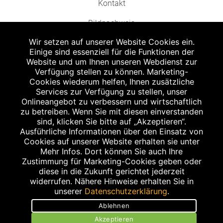
Kontakt
Bildnachweis
Wir setzen auf unserer Website Cookies ein.
Einige sind essenziell für die Funktionen der
Website und um Ihnen unseren Webdienst zur
Verfügung stellen zu können. Marketing-
Cookies wiederum helfen, Ihnen zusätzliche
Abgabe in haushaltsüblichen Mengen, solange der Vorrat reicht. Für Druck-
und Satzfehler keine Haftung.
Services zur Verfügung zu stellen, unser
1
Onlineangebot zu verbessern und wirtschaftlich
Zu Risiken und Nebenwirkungen lesen Sie die Packungsbeilage und fragen
Sie Ihren Arzt oder Apotheker.
zu betreiben. Wenn Sie mit diesen einverstanden
2
sind, klicken Sie bitte auf „Akzeptieren“.
Angabe nach der deutschen Arzneimitteltaxe Apothekenerstattungspreis
(AEP). Der AEP ist keine unverbindliche Preisempfehlung der Hersteller. Der
Ausführliche Informationen über den Einsatz von
AEP ist ein von den Apotheken in Ansatz gebrachter Preis für rezeptfreie
Cookies auf unserer Website erhalten sie unter
Arzneimittel. Er entspricht in der Höhe dem für Apotheken verbindlichen
Mehr Infos. Dort können Sie auch Ihre
Abgabepreis, zu dem eine Apotheke in bestimmten Fällen (z.B. bei Kindern
Zustimmung für Marketing-Cookies geben oder
unter 12 Jahren) das Produkt mit der gesetzlichen Krankenversicherung
abrechnet. Der AEP ist der allgemeine Erstattungspreis im Falle einer
diese in die Zukunft gerichtet jederzeit
Kostenübernahme durch die gesetzlichen Krankenkassen, vor Abzug eines
widerrufen. Nähere Hinweise erhalten Sie in
Zwangsrabattes (zur Zeit 5%) nach §130 Abs. 1 SGB V.
unserer
Datenschutzerklärung
.
3
Unverbindliche Preisempfehlung des Herstellers (UVP).
Ablehnen
powered by apovena.de
Akzeptieren