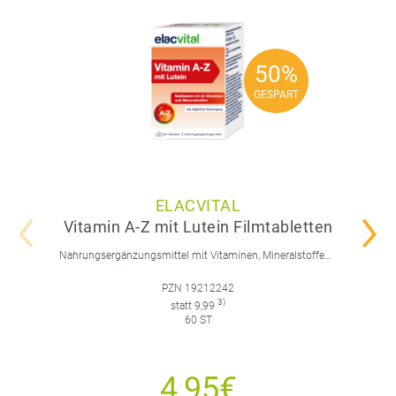
50%
50%
GESPART
GESPART
ELACVITAL
Vitamin A-Z mit Lutein Filmtabletten
Nahrungsergänzungsmittel mit Vitaminen, Mineralstoffen, Spurenelementen und Lutein.
PZN 19212242
3)
statt 9,99
60 ST
4,95€