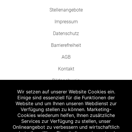
Stellenangebote
Impressum
Datenschutz
Barrierefreiheit
AGB
Kontakt
Bildnachweis
Wir setzen auf unserer Website Cookies ein.
Einige sind essenziell für die Funktionen der
Website und um Ihnen unseren Webdienst zur
Verfügung stellen zu können. Marketing-
Cookies wiederum helfen, Ihnen zusätzliche
Abgabe in haushaltsüblichen Mengen, solange der Vorrat reicht. Für Druck-
und Satzfehler keine Haftung.
Services zur Verfügung zu stellen, unser
1
Onlineangebot zu verbessern und wirtschaftlich
Zu Risiken und Nebenwirkungen lesen Sie die Packungsbeilage und fragen
Sie Ihren Arzt oder Apotheker.