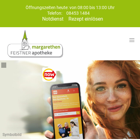
Öffnungszeiten heute: von 08:00 bis 13:00 Uhr
Telefon:
08453 1484
Notdienst
Rezept einlösen
Symbolbild