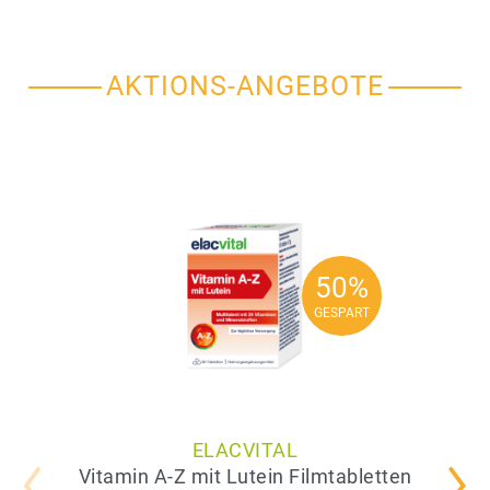
AKTIONS-ANGEBOTE
50%
50%
GESPART
GESPART
ELACVITAL
Vitamin A-Z mit Lutein Filmtabletten