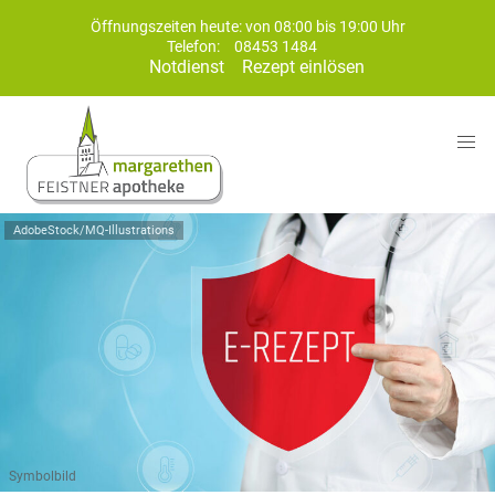
Öffnungszeiten heute: von 08:00 bis 19:00 Uhr
Telefon:
08453 1484
Notdienst
Rezept einlösen
AdobeStock/MQ-Illustrations
Symbolbild