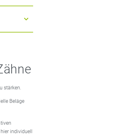
änglichen
 Zahnspangen
pf (unter 2
bgerundete
es für Babys,
dem für mehr
 Zähne
u stärken.
ielle Beläge
ativen
ier individuell