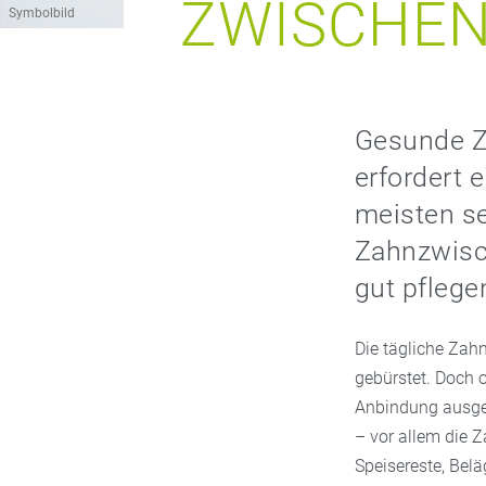
ZWISCHEN
Symbolbild
Gesunde Z
erfordert 
meisten se
Zahnzwisc
gut pflege
Die tägliche Zah
gebürstet. Doch 
Anbindung ausges
– vor allem die 
Speisereste, Bel