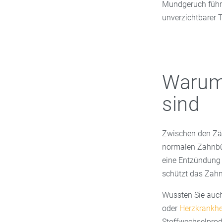
Mundgeruch führe
unverzichtbarer T
Warum
sind
Zwischen den Zähn
normalen Zahnbür
eine Entzündung 
schützt das Zahn
Wussten Sie auch
oder
Herzkrankhe
Stoffwechselprod