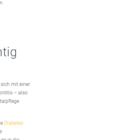
in
tig
sich mit einer
ntitis – also
talpflege
ie
Diabetes
e
um in die