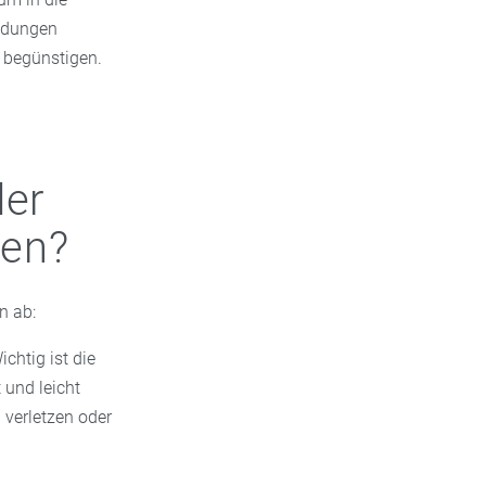
ündungen
 begünstigen.
der
ten?
n ab:
chtig ist die
 und leicht
 verletzen oder