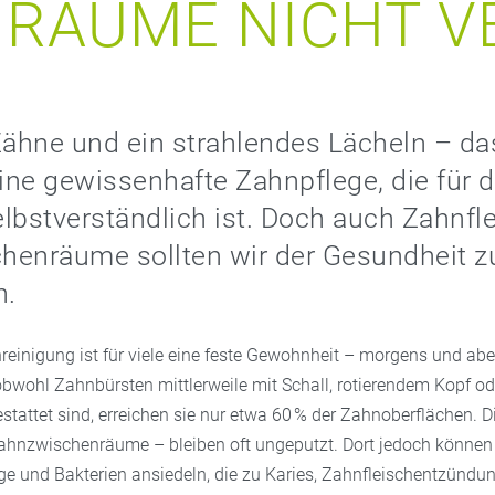
RÄUME NICHT V
ähne und ein strahlendes Lächeln – da
eine gewissenhafte Zahnpflege, die für d
lbstverständlich ist. Doch auch Zahnfl
henräume sollten wir der Gesundheit z
n.
nreinigung ist für viele eine feste Gewohnheit – morgens und ab
obwohl Zahnbürsten mittlerweile mit Schall, rotierendem Kopf od
tattet sind, erreichen sie nur etwa 60 % der Zahnoberflächen. D
Zahnzwischenräume – bleiben oft ungeputzt. Dort jedoch können
äge und Bakterien ansiedeln, die zu Karies, Zahnfleischentzündu