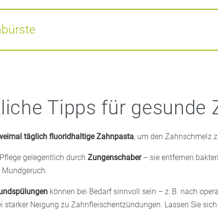
ahn an der Reihe.
nige Borsten und sind besonders zur Reinigung von schwer zug
ückseite des letzten Zahns, bei Implantaten oder fest sitzenden
nbürste
 gibt es spezielle Zahnbürsten. Sie haben einen kurzen Bürstenko
, rutschfesten Griff, der gut in der Hand liegt, und schonende, a
n. Achten Sie auf die Altersangaben, passende Zahnbürsten gibt 
ndergarten- und Grundschulkinder. Ein buntes Design sorgt außer
liche Tipps für gesunde
n.
weimal täglich fluoridhaltige Zahnpasta
, um den Zahnschmelz z
 Pflege gelegentlich durch
Zungenschaber
– sie entfernen bakter
n Mundgeruch.
Mundspülungen
können bei Bedarf sinnvoll sein – z. B. nach oper
ei starker Neigung zu Zahnfleischentzündungen. Lassen Sie sich h