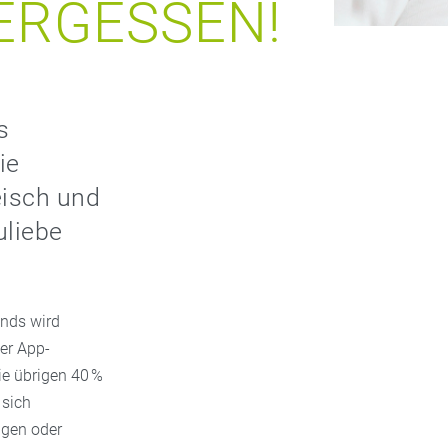
ERGESSEN!
s
ie
eisch und
uliebe
ends wird
er App-
ie übrigen 40 %
 sich
ngen oder