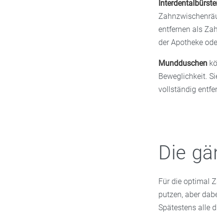
Interdentalbürste
Zahnzwischenräum
entfernen als Zah
der Apotheke ode
Mundduschen
kö
Beweglichkeit. S
vollständig entfe
Die gä
Für die optimal Z
putzen, aber dabe
Spätestens alle 