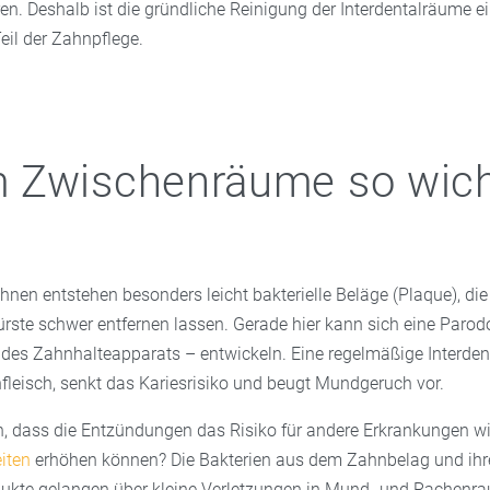
n. Deshalb ist die gründliche Reinigung der Interdentalräume e
eil der Zahnpflege.
 Zwischenräume so wich
en entstehen besonders leicht bakterielle Beläge (Plaque), die 
ste schwer entfernen lassen. Gerade hier kann sich eine Parodo
des Zahnhalteapparats – entwickeln. Eine regelmäßige Interden
fleisch, senkt das Kariesrisiko und beugt Mundgeruch vor.
, dass die Entzündungen das Risiko für andere Erkrankungen w
iten
erhöhen können? Die Bakterien aus dem Zahnbelag und ihr
ukte gelangen über kleine Verletzungen in Mund- und Rachenra