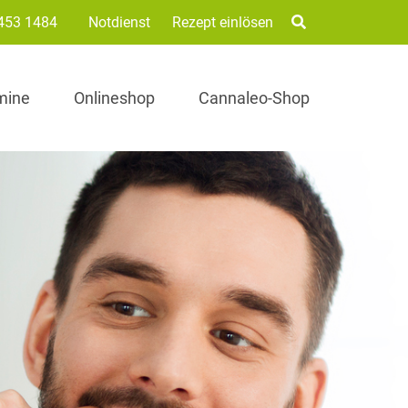
453 1484
Notdienst
Rezept einlösen
mine
Onlineshop
Cannaleo-Shop