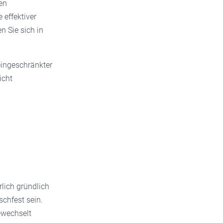
en
effektiver
n Sie sich in
eingeschränkter
icht
rlich gründlich
schfest sein.
ewechselt