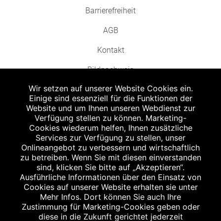
Barrierefreiheit
AGB
Kontakt
Bildnachweis
Wir setzen auf unserer Website Cookies ein.
Einige sind essenziell für die Funktionen der
Website und um Ihnen unseren Webdienst zur
Verfügung stellen zu können. Marketing-
Cookies wiederum helfen, Ihnen zusätzliche
Abgabe in haushaltsüblichen Mengen, solange der Vorrat reicht. Für Druck-
und Satzfehler keine Haftung.
Services zur Verfügung zu stellen, unser
1
Onlineangebot zu verbessern und wirtschaftlich
Zu Risiken und Nebenwirkungen lesen Sie die Packungsbeilage und fragen
Sie Ihren Arzt oder Apotheker.
zu betreiben. Wenn Sie mit diesen einverstanden
2
sind, klicken Sie bitte auf „Akzeptieren“.
Angabe nach der deutschen Arzneimitteltaxe Apothekenerstattungspreis
(AEP). Der AEP ist keine unverbindliche Preisempfehlung der Hersteller. Der
Ausführliche Informationen über den Einsatz von
AEP ist ein von den Apotheken in Ansatz gebrachter Preis für rezeptfreie
Cookies auf unserer Website erhalten sie unter
Arzneimittel. Er entspricht in der Höhe dem für Apotheken verbindlichen
Mehr Infos. Dort können Sie auch Ihre
Abgabepreis, zu dem eine Apotheke in bestimmten Fällen (z.B. bei Kindern
Zustimmung für Marketing-Cookies geben oder
unter 12 Jahren) das Produkt mit der gesetzlichen Krankenversicherung
abrechnet. Der AEP ist der allgemeine Erstattungspreis im Falle einer
diese in die Zukunft gerichtet jederzeit