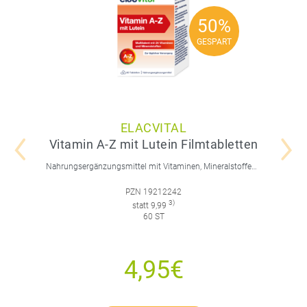
50%
50%
GESPART
GESPART
ELACVITAL
Vitamin A-Z mit Lutein Filmtabletten
Nahrungsergänzungsmittel mit Vitaminen, Mineralstoffen, Spurenelementen und Lutein.
PZN 19212242
3)
statt 9,99
60 ST
4,95€