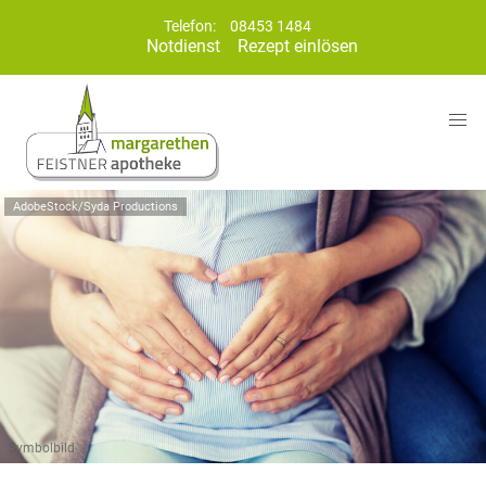
Telefon:
08453 1484
Notdienst
Rezept einlösen
AdobeStock/Syda Productions
Symbolbild