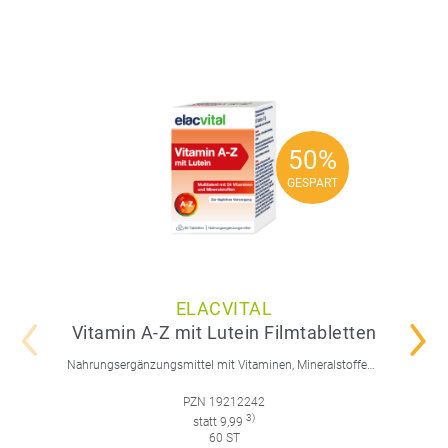
50%
50%
GESPART
GESPART
ELACVITAL
Vitamin A-Z mit Lutein Filmtabletten
Nahrungsergänzungsmittel mit Vitaminen, Mineralstoffen, Spurenelementen und Lutein.
PZN 19212242
3)
statt 9,99
60 ST