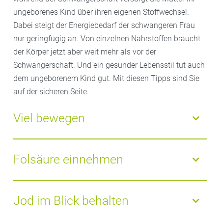
ungeborenes Kind über ihren eigenen Stoffwechsel.
Dabei steigt der Energiebedarf der schwangeren Frau
nur geringfügig an. Von einzelnen Nährstoffen braucht
der Körper jetzt aber weit mehr als vor der
Schwangerschaft. Und ein gesunder Lebensstil tut auch
dem ungeborenem Kind gut. Mit diesen Tipps sind Sie
auf der sicheren Seite.
Viel bewegen
Auch wenn es nach einer Binsenweisheit klingt:
Bewegung ist das A und O, um den Körper in
Folsäure einnehmen
Schwung zu halten. Durch die Bewegung werden
Organe, Muskeln und Zellen mit
Sauerstoff
geflutet
Folsäure
ist ein Vitamin, von dem Sie schon
und die Stoffwechselvorgänge auf Trab gebracht.
mindestens 4 Wochen vor einer geplanten
Jod im Blick behalten
Schwangerschaft täglich
800 Mikrogramm