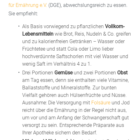
Schwangerschaftsdrittel beim Kind zu schweren
über die Blutbahnen in den gesamten Körper.
für Ernährung e.V.
(DGE), abwechslungsreich zu essen.
entgegenzuwirken.
gelangt der Alkohol direkt in die kindliche Blutbahn.
Fehlentwicklungen von Herz, Gehirn, Augen oder
Sie empfiehlt:
Die unreife Leber des Babys kann den Alkohol nicht
Ohren führen.
Damit das nicht in der Schwangerschaft passiert, ist
Studien zeigen, dass Raucherinnen öfter
Fehlgeburten
abbauen. Da Alkohol die Zellteilung hemmt, treten
Als Basis vorwiegend zu pflanzlichen
Vollkorn-
ein Zahnarztbesuch beziehungsweise eine
erleiden als Nichtraucherinnen. Auch sind Babys von
Wachstums- und Organschäden auf.
Lebensmitteln
wie Brot, Reis, Nudeln & Co. greifen
Impfungen in der Schwangerschaft
: Die Ständige
abgeschlossene Zahnbehandlung vor der
Raucherinnen bei der Geburt häufig leichter, weil es
und zu kalorienfreien Getränken – Wasser oder
Impfkommission am Robert Koch-Institut (STIKO)
Schwangerschaft empfehlenswert.
Früchtetee und statt Cola oder Limo lieber
durch die Schadstoffe in den Zigaretten zu
empfiehlt schwangeren Frauen explizit
Impfungen
hochverdünnte Saftschorlen mit viel Wasser und
Entwicklungsstörungen kommen kann. Zudem haben
gegen Grippe (Influenza) und Keuchhusten
wenig Saft im Verhältnis 4 zu 1.
die Kinder öfter eine Lippen-Kiefer-Gaumenspalte.
(Pertussis). Nur Lebendimpfstoffe wie die gegen
Drei Portionen
Gemüse
und zwei Portionen
Obst
Später steigt das Risiko für einen Plötzlichen
Röteln, Masern oder Windpocken
dürfen nicht in der
am Tag essen, denn sie enthalten viele Vitamine,
Säuglingstod. Das gilt übrigens auch, wenn die Mutter
Schwangerschaft verabreicht werden.
Ballaststoffe und Mineralstoffe. Zur bunten
nicht raucht, aber das Baby in einem
Vielfalt gehören auch Hülsenfrüchte und Nüsse.
Raucherhaushalt aufwächst.
Ausnahme: Die Versorgung mit
Folsäure
und Jod
reicht über die Ernährung in der Regel nicht aus,
um vor und am Anfang der Schwangerschaft gut
versorgt zu sein. Entsprechende Präparate aus
Ihrer Apotheke sichern den Bedarf.