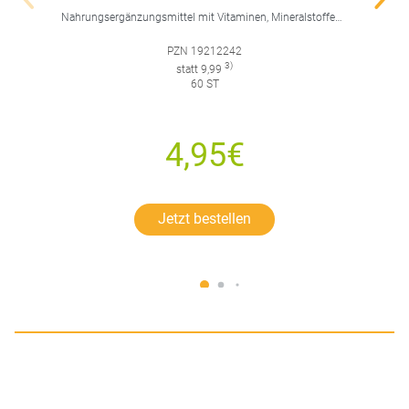
Nahrungsergänzungsmittel mit Vitaminen, Mineralstoffen, Spurenelementen und Lutein.
PZN 19212242
3)
statt 9,99
60 ST
4,95€
Jetzt bestellen