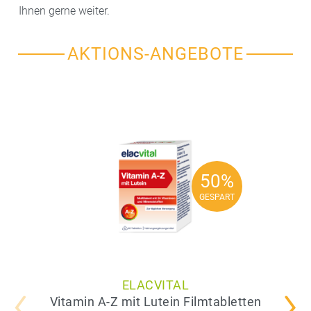
Ihnen gerne weiter.
AKTIONS-ANGEBOTE
50%
50%
GESPART
GESPART
ELACVITAL
Vitamin A-Z mit Lutein Filmtabletten