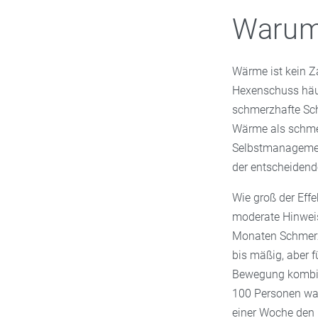
Warum 
Wärme ist kein Za
Hexenschuss häuf
schmerzhafte Sch
Wärme als schmer
Selbstmanagem
der entscheidende
Wie groß der Effe
moderate Hinwei
Monaten Schmerze
bis mäßig, aber f
Bewegung kombinie
100 Personen war
einer Woche den 