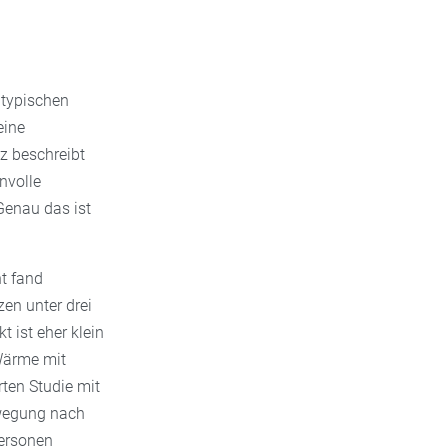
 typischen
eine
z beschreibt
nvolle
Genau das ist
ht fand
n unter drei
 ist eher klein
 Wärme mit
rten Studie mit
ewegung nach
Personen