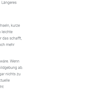
. Längeres
hseln, kurze
 leichte
r das schafft,
noch mehr
g wäre. Wenn
Bildgebung ab.
gar nichts zu
tuelle
cht