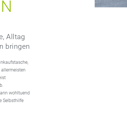
EN
, Alltag
n bringen
inkaufstasche,
 allermeisten
ist
b.
 kann wohltuend
 Selbsthilfe