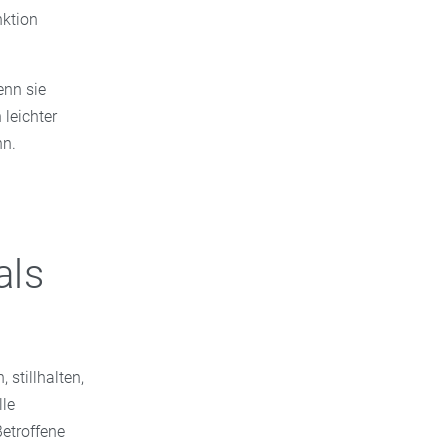
nktion
enn sie
leichter
nn.
als
stillhalten,
lle
etroffene