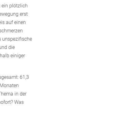
ein plötzlich
Bewegung erst
eis auf einen
zschmerzen
s unspezifische
und die
halb einiger
nsgesamt: 61,3
f Monaten
Thema in der
sofort? Was