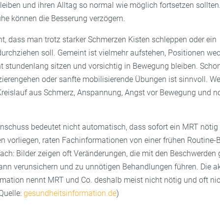
leiben und ihren Alltag so normal wie möglich fortsetzen sollten
uhe können die Besserung verzögern.
ht, dass man trotz starker Schmerzen Kisten schleppen oder ein
rchziehen soll. Gemeint ist vielmehr aufstehen, Positionen wec
t stundenlang sitzen und vorsichtig in Bewegung bleiben. Schon
zierengehen oder sanfte mobilisierende Übungen ist sinnvoll. We
 Kreislauf aus Schmerz, Anspannung, Angst vor Bewegung und 
enschuss bedeutet nicht automatisch, dass sofort ein MRT nöti
n vorliegen, raten Fachinformationen von einer frühen Routine-
fach: Bilder zeigen oft Veränderungen, die mit den Beschwerden 
ann verunsichern und zu unnötigen Behandlungen führen. Die ak
mation nennt MRT und Co. deshalb meist nicht nötig und oft ni
Quelle:
gesundheitsinformation.de
)