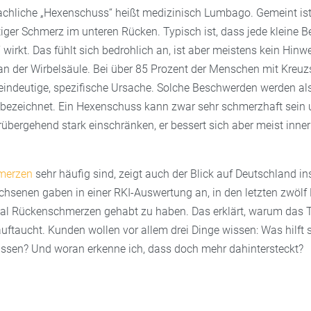
hliche „Hexenschuss“ heißt medizinisch Lumbago. Gemeint ist 
tiger Schmerz im unteren Rücken. Typisch ist, dass jede kleine 
“ wirkt. Das fühlt sich bedrohlich an, ist aber meistens kein Hinw
n der Wirbelsäule. Bei über 85 Prozent der Menschen mit Kreu
e eindeutige, spezifische Ursache. Solche Beschwerden werden al
ezeichnet. Ein Hexenschuss kann zwar sehr schmerzhaft sein 
übergehend stark einschränken, er bessert sich aber meist inner
merzen
sehr häufig sind, zeigt auch der Blick auf Deutschland i
chsenen gaben in einer RKI-Auswertung an, in den letzten zwöl
al Rückenschmerzen gehabt zu haben. Das erklärt, warum das 
uftaucht. Kunden wollen vor allem drei Dinge wissen: Was hilft 
 lassen? Und woran erkenne ich, dass doch mehr dahintersteckt?