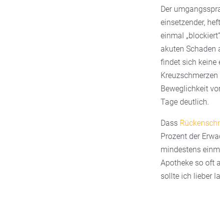
Der umgangssprac
einsetzender, hef
einmal „blockiert
akuten Schaden a
findet sich kein
Kreuzschmerzen b
Beweglichkeit vor
Tage deutlich.
Dass
Rückensch
Prozent der Erwa
mindestens einm
Apotheke so oft a
sollte ich lieber