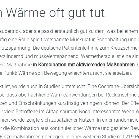
Wärme oft gut tut
ubertrick, aber sie passt erstaunlich gut zu dem, was bei einem
ig eine Rolle spielt: verspannte Muskulatur, Schonhaltung und 
utzspannung. Die deutsche Patientenleitlinie zum Kreuzschmer
zlindernd und muskelentspannend. Wärmetherapie ist eine sin
ent-Maßnahme
in Kombination mit aktivierenden Maßnahmen
. 
 Punkt: Wärme soll Bewegung erleichtern, nicht sie ersetzen.
kt ist, wurde auch in Studien untersucht. Eine Cochrane-Übersic
se, dass oberflächliche Wärmeanwendungen bei Rückenschmerze
n und Einschränkungen kurzfristig verringern können. Der Effekt
ür viele Betroffene im Alltag spürbar. Noch interessanter: Wenn
rt wurde, zeigte sich zusätzlicher Nutzen. In einer randomisie
 die Kombination aus kontinuierlicher Wärme und gezielter B
Einzelmaßnahmen überlegen; in einer weiteren Studie mit 219 