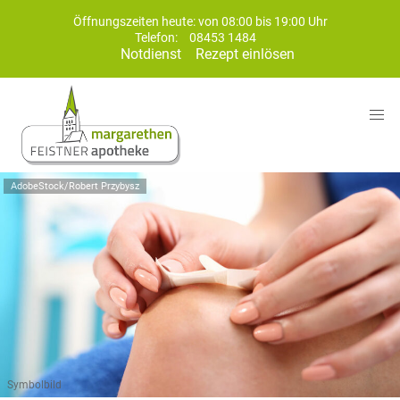
Öffnungszeiten heute: von 08:00 bis 19:00 Uhr
Telefon:
08453 1484
Notdienst
Rezept einlösen
AdobeStock/Robert Przybysz
Symbolbild