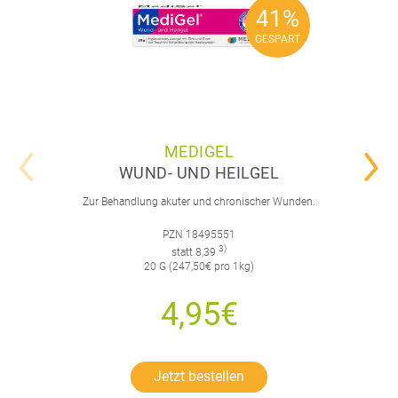
41%
41%
GESPART
GESPART
MEDIGEL
WUND- UND HEILGEL
Zur Behandlung akuter und chronischer Wunden.
PZN 18495551
3)
statt 8,39
20 G (247,50€ pro 1kg)
4,95€
Jetzt bestellen