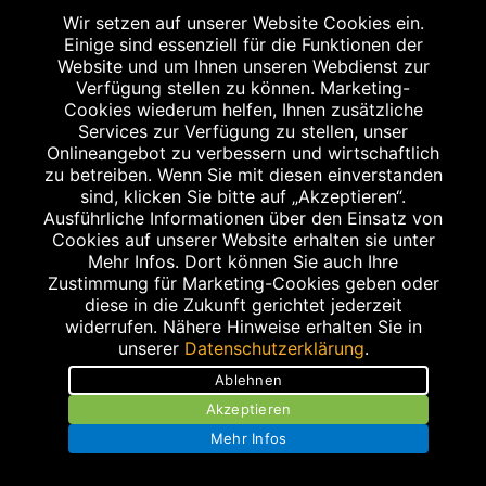
Wir setzen auf unserer Website Cookies ein.
Barrierefreiheit
Einige sind essenziell für die Funktionen der
Website und um Ihnen unseren Webdienst zur
AGB
Verfügung stellen zu können. Marketing-
Cookies wiederum helfen, Ihnen zusätzliche
Kontakt
Services zur Verfügung zu stellen, unser
Onlineangebot zu verbessern und wirtschaftlich
Bildnachweis
zu betreiben. Wenn Sie mit diesen einverstanden
sind, klicken Sie bitte auf „Akzeptieren“.
Ausführliche Informationen über den Einsatz von
Cookies auf unserer Website erhalten sie unter
Mehr Infos. Dort können Sie auch Ihre
Zustimmung für Marketing-Cookies geben oder
Abgabe in haushaltsüblichen Mengen, solange der Vorrat reicht. Für Druck-
diese in die Zukunft gerichtet jederzeit
und Satzfehler keine Haftung.
widerrufen. Nähere Hinweise erhalten Sie in
1
Zu Risiken und Nebenwirkungen lesen Sie die Packungsbeilage und fragen
unserer
Datenschutzerklärung
.
Sie Ihren Arzt oder Apotheker.
2
Ablehnen
Angabe nach der deutschen Arzneimitteltaxe Apothekenerstattungspreis
(AEP). Der AEP ist keine unverbindliche Preisempfehlung der Hersteller. Der
Akzeptieren
AEP ist ein von den Apotheken in Ansatz gebrachter Preis für rezeptfreie
Arzneimittel. Er entspricht in der Höhe dem für Apotheken verbindlichen
Mehr Infos
Abgabepreis, zu dem eine Apotheke in bestimmten Fällen (z.B. bei Kindern
unter 12 Jahren) das Produkt mit der gesetzlichen Krankenversicherung
abrechnet. Der AEP ist der allgemeine Erstattungspreis im Falle einer