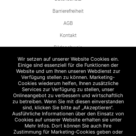
Barrierefreiheit
AGB
Kontakt
Bildnachweis
Wir setzen auf unserer Website Cookies ein.
Einige sind essenziell für die Funktionen der
Website und um Ihnen unseren Webdienst zur
Verfügung stellen zu können. Marketing-
Cookies wiederum helfen, Ihnen zusätzliche
Abgabe in haushaltsüblichen Mengen, solange der Vorrat reicht. Für Druck-
und Satzfehler keine Haftung.
Services zur Verfügung zu stellen, unser
1
Onlineangebot zu verbessern und wirtschaftlich
Zu Risiken und Nebenwirkungen lesen Sie die Packungsbeilage und fragen
Sie Ihren Arzt oder Apotheker.
zu betreiben. Wenn Sie mit diesen einverstanden
2
sind, klicken Sie bitte auf „Akzeptieren“.
Angabe nach der deutschen Arzneimitteltaxe Apothekenerstattungspreis
(AEP). Der AEP ist keine unverbindliche Preisempfehlung der Hersteller. Der
Ausführliche Informationen über den Einsatz von
AEP ist ein von den Apotheken in Ansatz gebrachter Preis für rezeptfreie
Cookies auf unserer Website erhalten sie unter
Arzneimittel. Er entspricht in der Höhe dem für Apotheken verbindlichen
Mehr Infos. Dort können Sie auch Ihre
Abgabepreis, zu dem eine Apotheke in bestimmten Fällen (z.B. bei Kindern
Zustimmung für Marketing-Cookies geben oder
unter 12 Jahren) das Produkt mit der gesetzlichen Krankenversicherung
abrechnet. Der AEP ist der allgemeine Erstattungspreis im Falle einer