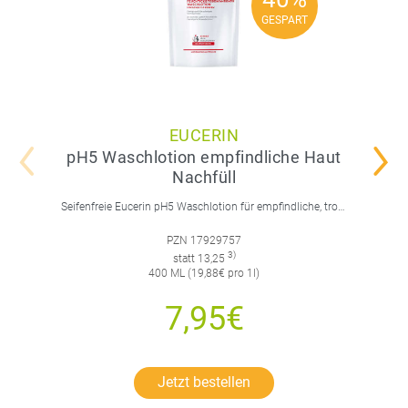
40%
GESPART
GESPART
EUCERIN
pH5 Waschlotion empfindliche Haut
Nachfüll
Seifenfreie Eucerin pH5 Waschlotion für empfindliche, trockene Haut. Stabilisiert den pH-Wert, schützt das Mikrobiom und spendet Feuchtigkeit. Nachfüllpackung.
PZN 17929757
3)
statt 13,25
400 ML (19,88€ pro 1l)
7,95€
Jetzt bestellen