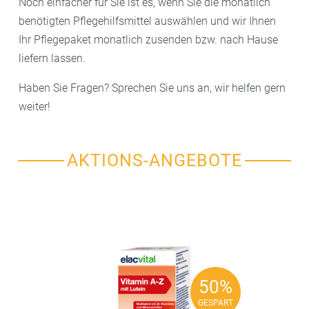
Noch einfacher für Sie ist es, wenn Sie die monatlich
benötigten Pflegehilfsmittel auswählen und wir Ihnen
Ihr Pflegepaket monatlich zusenden bzw. nach Hause
liefern lassen.
Haben Sie Fragen? Sprechen Sie uns an, wir helfen gern
weiter!
AKTIONS-ANGEBOTE
50%
50%
GESPART
GESPART