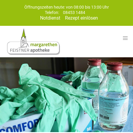
Öffnungszeiten heute: von 08:00 bis 13:00 Uhr
Telefon:
08453 1484
Notdienst
Rezept einlösen
Symbolbild