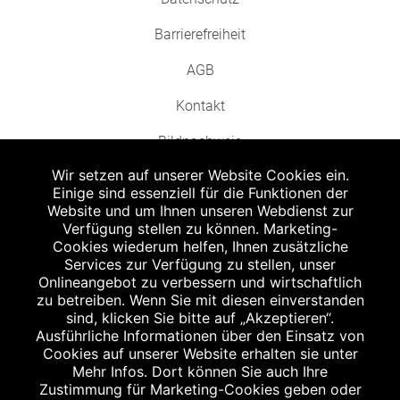
Barrierefreiheit
AGB
Kontakt
Bildnachweis
Wir setzen auf unserer Website Cookies ein.
Einige sind essenziell für die Funktionen der
Website und um Ihnen unseren Webdienst zur
Verfügung stellen zu können. Marketing-
Cookies wiederum helfen, Ihnen zusätzliche
Abgabe in haushaltsüblichen Mengen, solange der Vorrat reicht. Für Druck-
und Satzfehler keine Haftung.
Services zur Verfügung zu stellen, unser
1
Onlineangebot zu verbessern und wirtschaftlich
Zu Risiken und Nebenwirkungen lesen Sie die Packungsbeilage und fragen
Sie Ihren Arzt oder Apotheker.
zu betreiben. Wenn Sie mit diesen einverstanden
2
sind, klicken Sie bitte auf „Akzeptieren“.
Angabe nach der deutschen Arzneimitteltaxe Apothekenerstattungspreis
(AEP). Der AEP ist keine unverbindliche Preisempfehlung der Hersteller. Der
Ausführliche Informationen über den Einsatz von
AEP ist ein von den Apotheken in Ansatz gebrachter Preis für rezeptfreie
Cookies auf unserer Website erhalten sie unter
Arzneimittel. Er entspricht in der Höhe dem für Apotheken verbindlichen
Mehr Infos. Dort können Sie auch Ihre
Abgabepreis, zu dem eine Apotheke in bestimmten Fällen (z.B. bei Kindern
Zustimmung für Marketing-Cookies geben oder
unter 12 Jahren) das Produkt mit der gesetzlichen Krankenversicherung